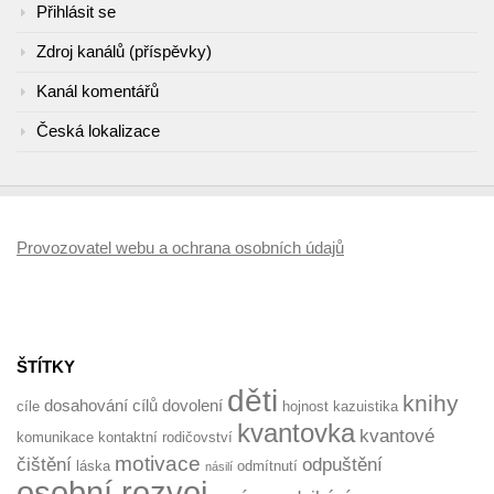
Přihlásit se
Zdroj kanálů (příspěvky)
Kanál komentářů
Česká lokalizace
Provozovatel webu a ochrana osobních údajů
ŠTÍTKY
děti
knihy
dosahování cílů
dovolení
cíle
hojnost
kazuistika
kvantovka
kvantové
komunikace
kontaktní rodičovství
motivace
čištění
odpuštění
láska
odmítnutí
násilí
osobní rozvoj