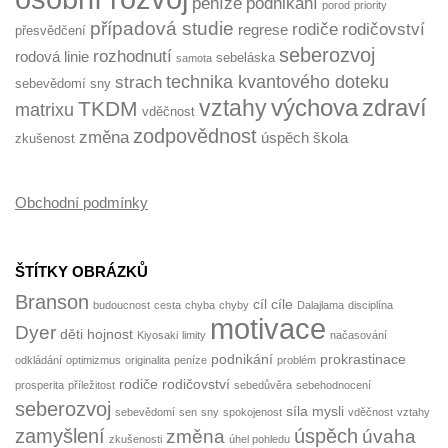
peníze
podnikání
porod
priority
případová studie
rodiče
rodičovství
regrese
přesvědčení
seberozvoj
rozhodnutí
rodová linie
sebeláska
samota
technika kvantového doteku
strach
sebevědomí
sny
výchova
zdraví
vztahy
TKDM
matrixu
vděčnost
zodpovědnost
změna
úspěch
škola
zkušenost
Obchodní podmínky
ŠTÍTKY OBRÁZKŮ
Branson
cíl
cíle
budoucnost
cesta
chyba
chyby
Dalajlama
disciplína
motivace
Dyer
děti
hojnost
Kiyosaki
limity
načasování
podnikání
prokrastinace
odkládání
optimizmus
originalita
peníze
problém
rodiče
rodičovství
prosperita
příležitost
sebedůvěra
sebehodnocení
seberozvoj
síla mysli
sebevědomí
sen
sny
spokojenost
vděčnost
vztahy
zamyšlení
úspěch
změna
úvaha
zkušenosti
úhel pohledu