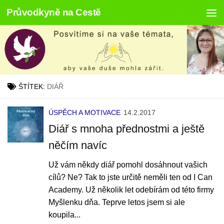
Průvodkyně na Cestě
Skip to content
ŠTÍTEK:
DIÁŘ
ÚSPĚCH A MOTIVACE
14.2.2017
Diář s mnoha přednostmi a ještě
něčím navíc
Už vám někdy diář pomohl dosáhnout vašich
cílů? Ne? Tak to jste určitě neměli ten od I Can
Academy. Už několik let odebírám od této firmy
Myšlenku dňa. Teprve letos jsem si ale
koupila...