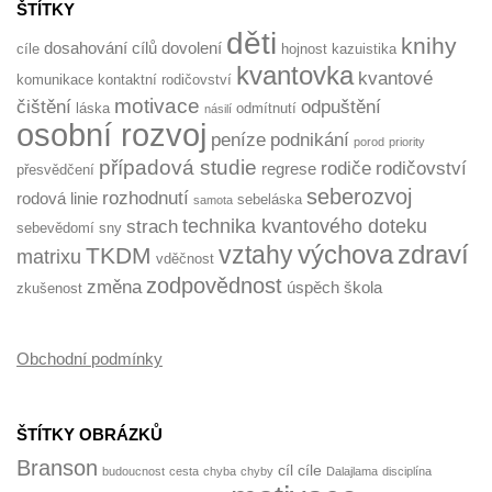
ŠTÍTKY
děti
knihy
dosahování cílů
dovolení
cíle
hojnost
kazuistika
kvantovka
kvantové
komunikace
kontaktní rodičovství
motivace
čištění
odpuštění
láska
odmítnutí
násilí
osobní rozvoj
peníze
podnikání
porod
priority
případová studie
rodiče
rodičovství
regrese
přesvědčení
seberozvoj
rozhodnutí
rodová linie
sebeláska
samota
technika kvantového doteku
strach
sebevědomí
sny
výchova
zdraví
vztahy
TKDM
matrixu
vděčnost
zodpovědnost
změna
úspěch
škola
zkušenost
Obchodní podmínky
ŠTÍTKY OBRÁZKŮ
Branson
cíl
cíle
budoucnost
cesta
chyba
chyby
Dalajlama
disciplína