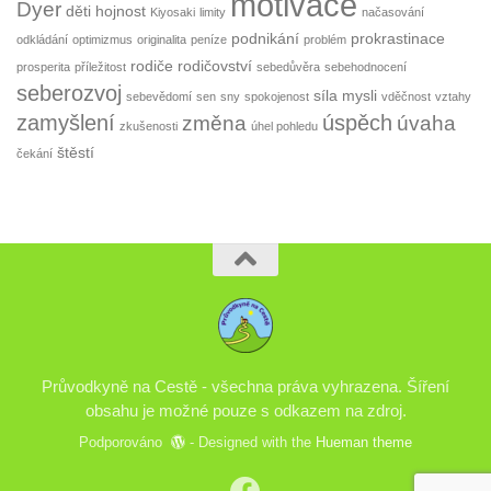
motivace
Dyer
děti
hojnost
Kiyosaki
limity
načasování
podnikání
prokrastinace
odkládání
optimizmus
originalita
peníze
problém
rodiče
rodičovství
prosperita
příležitost
sebedůvěra
sebehodnocení
seberozvoj
síla mysli
sebevědomí
sen
sny
spokojenost
vděčnost
vztahy
zamyšlení
úspěch
změna
úvaha
zkušenosti
úhel pohledu
štěstí
čekání
Průvodkyně na Cestě - všechna práva vyhrazena. Šíření
obsahu je možné pouze s odkazem na zdroj.
Podporováno
- Designed with the
Hueman theme