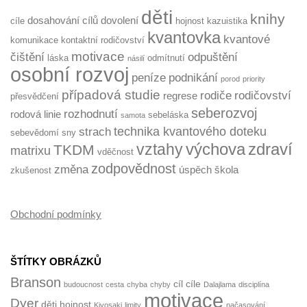
děti
knihy
dosahování cílů
dovolení
cíle
hojnost
kazuistika
kvantovka
kvantové
komunikace
kontaktní rodičovství
motivace
čištění
odpuštění
láska
odmítnutí
násilí
osobní rozvoj
peníze
podnikání
porod
priority
případová studie
rodiče
rodičovství
regrese
přesvědčení
seberozvoj
rozhodnutí
rodová linie
sebeláska
samota
technika kvantového doteku
strach
sebevědomí
sny
výchova
zdraví
vztahy
TKDM
matrixu
vděčnost
zodpovědnost
změna
úspěch
škola
zkušenost
Obchodní podmínky
ŠTÍTKY OBRÁZKŮ
Branson
cíl
cíle
budoucnost
cesta
chyba
chyby
Dalajlama
disciplína
motivace
Dyer
děti
hojnost
Kiyosaki
limity
načasování