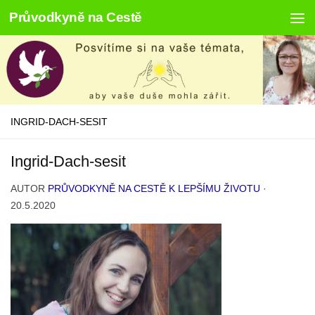
Průvodkyně na Cestě
Skip to content
INGRID-DACH-SESIT
Ingrid-Dach-sesit
AUTOR
PRŮVODKYNĚ NA CESTĚ K LEPŠÍMU ŽIVOTU
·
20.5.2020