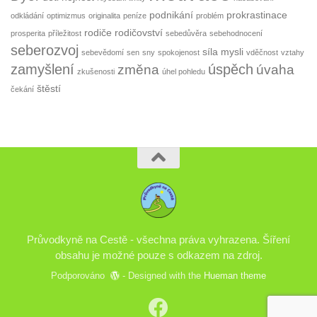
podnikání
prokrastinace
odkládání
optimizmus
originalita
peníze
problém
rodiče
rodičovství
prosperita
příležitost
sebedůvěra
sebehodnocení
seberozvoj
síla mysli
sebevědomí
sen
sny
spokojenost
vděčnost
vztahy
zamyšlení
úspěch
změna
úvaha
zkušenosti
úhel pohledu
štěstí
čekání
Průvodkyně na Cestě - všechna práva vyhrazena. Šíření
obsahu je možné pouze s odkazem na zdroj.
Podporováno
- Designed with the
Hueman theme